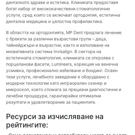
денталното здраве и естетика. Клиниката предоставя
богат набор от висококачествени стоматологични
услуги, сред които се включват ортодонтия, естетична
дентална медицина и цялостна профилактика.
В областта на ортодонтията, MP Dent предлага лечение
с брекети за различни възрастови групи – деца,
тийнейджъри и възрастни, както и използване на
иновативната система Invisalign. В сектора на
естетичната стоматология, клиниката се откроява с
порцеланови фасети, Lumineers, корекция на венечна
усмивка, професионално избелване и бондинг. Освен
тези услуги, лечебното заведение е оборудвано с
модерни технологии като интраорален скенер и
микроскоп, което спомага за прецизни диагностични и
лечебни процедури, гарантирайки оптимални
резултати и удовлетворение за пациентите.
Ресурси за изчисляване на
рейтингите: