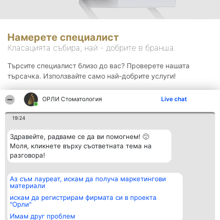
Намерете специалист
Класацията събира, най - добрите в бранша.
Търсите специалист близо до вас? Проверете нашата
търсачка. Използвайте само най-добрите услуги!
ОРЛИ Стоматология
Live chat
Търсене
19:24
Здравейте, радваме се да ви помогнем! 🙂
Моля, кликнете върху съответната тема на
разговора!
Аз съм лауреат, искам да получа маркетингови
Организатор на
Класация
Контакти
материали
класиране
Победители
Контакти
Beautiful Company S.R.L.
Списък на
искам да регистрирам фирмата си в проекта
BulevardulAleea Timișul De
всички
"Орли"
Sus Nr. 2, Bl. A30, Sc. A, Et.
победители
Имам друг проблем
4, Ap. 13
Правила