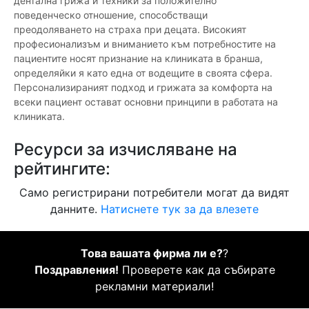
дентална грижа и техники за положително
поведенческо отношение, способстващи
преодоляването на страха при децата. Високият
професионализъм и вниманието към потребностите на
пациентите носят признание на клиниката в бранша,
определяйки я като една от водещите в своята сфера.
Персонализираният подход и грижата за комфорта на
всеки пациент остават основни принципи в работата на
клиниката.
Ресурси за изчисляване на
рейтингите:
Само регистрирани потребители могат да видят
данните.
Натиснете тук за да влезете
Това вашата фирма ли е?
?
Поздравления!
Проверете как да събирате
рекламни материали!