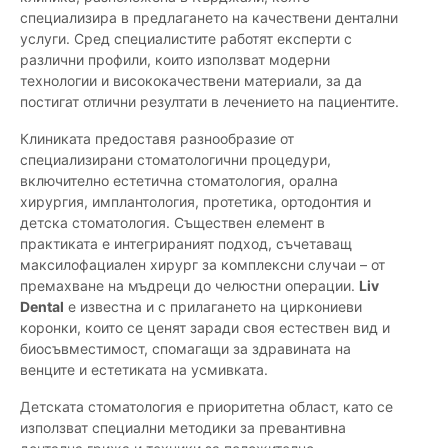
специализира в предлагането на качествени дентални
услуги. Сред специалистите работят експерти с
различни профили, които използват модерни
технологии и висококачествени материали, за да
постигат отлични резултати в лечението на пациентите.
Клиниката предоставя разнообразие от
специализирани стоматологични процедури,
включително естетична стоматология, орална
хирургия, имплантология, протетика, ортодонтия и
детска стоматология. Съществен елемент в
практиката е интегрираният подход, съчетаващ
максилофациален хирург за комплексни случаи – от
премахване на мъдреци до челюстни операции.
Liv
Dental
е известна и с прилагането на циркониеви
коронки, които се ценят заради своя естествен вид и
биосъвместимост, спомагащи за здравината на
венците и естетиката на усмивката.
Детската стоматология е приоритетна област, като се
използват специални методики за превантивна