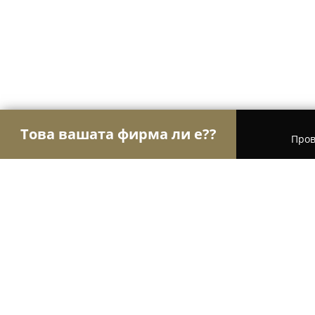
Това вашата фирма ли е??
Пров
Орли Стоматология
Дентални клиники, Стома
Денталайн - подреди зъбите си с