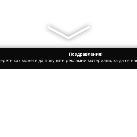
Поздравления!
ерете как можете да получите рекламни материали, за да се нас
толози, Ортодонти - София
Денталайн - подреди зъбите си
 алайнери
Относно компанията:
Алайнери Денталайн
предос
коригиране на зъбите, изпол
са произведени от висококаче