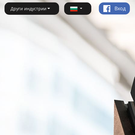
Вход
Други индустрии