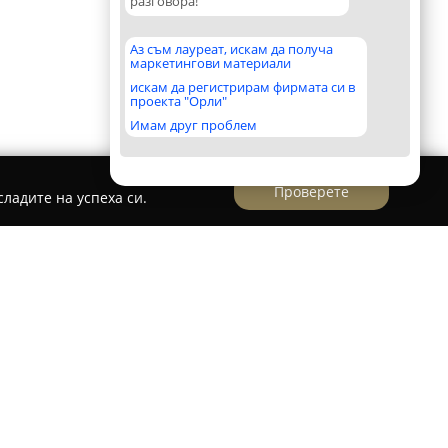
разговора!
Аз съм лауреат, искам да получа
маркетингови материали
искам да регистрирам фирмата си в
проекта "Орли"
Имам друг проблем
Проверете
ладите на успеха си.
 с алайнери
тавя съвременни и удобни решения за
звайки прозрачни алайнери. Тези устройства
ствена, лека пластмаса и са едва забележими,